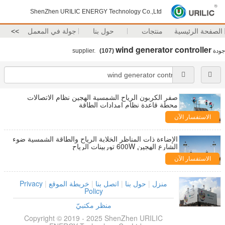
ShenZhen URILIC ENERGY Technology Co.,Ltd
الصفحة الرئيسية
منتجات
حول بنا
جولة في المعمل
>>
wind generator controller
جودة
supplier.
(107)
صفر الكربون الرياح الشمسية الهجين نظام الاتصالات
محطة قاعدة نظام امدادات الطاقة
الاستفسار الآن
الإضاءة ذات المناظر الخلابة الرياح والطاقة الشمسية ضوء
الشارع الهجين 600W توربينات الرياح
الاستفسار الآن
منزل
|
حول بنا
|
اتصل بنا
|
خريطة الموقع
|
Privacy
Policy
منظر مكتبيّ
Copyright © 2019 - 2025 ShenZhen URILIC