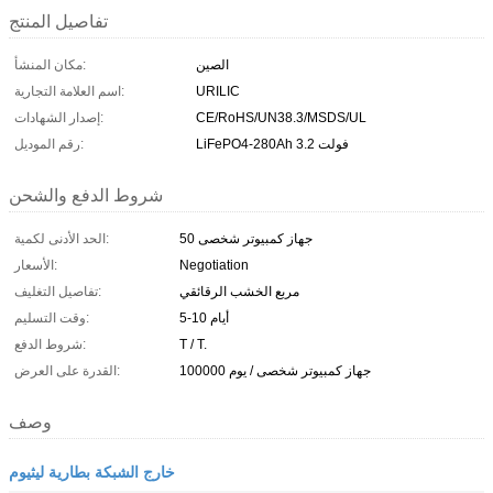
تفاصيل المنتج
الصين
مكان المنشأ:
URILIC
اسم العلامة التجارية:
CE/RoHS/UN38.3/MSDS/UL
إصدار الشهادات:
LiFePO4-280Ah 3.2 فولت
رقم الموديل:
شروط الدفع والشحن
50 جهاز كمبيوتر شخصى
الحد الأدنى لكمية:
Negotiation
الأسعار:
مربع الخشب الرقائقي
تفاصيل التغليف:
5-10 أيام
وقت التسليم:
T / T.
شروط الدفع:
100000 جهاز كمبيوتر شخصى / يوم
القدرة على العرض:
وصف
خارج الشبكة بطارية ليثيوم