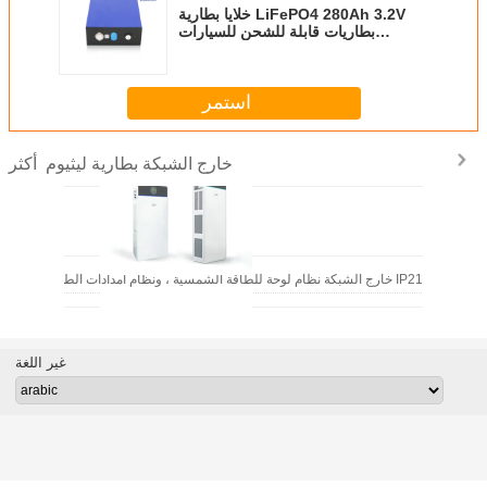
خلايا بطارية LiFePO4 280Ah 3.2V
بطاريات قابلة للشحن للسيارات
الكهربائية
استمر
خارج الشبكة بطارية ليثيوم
أكثر
3-5KW خارج الشبكة نظام لوحة للطاقة الشمسية ، ونظام امدادات الطاقة تخزين الطاقة IP21
غير اللغة
100AH ​​48V خارج الشبكة بطارية ليثيوم واجهات الاتصالات وفيرة