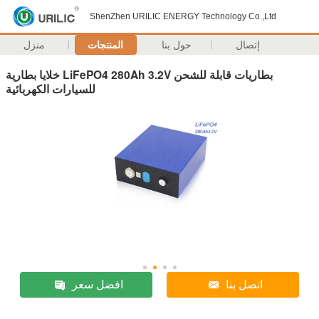
ShenZhen URILIC ENERGY Technology Co.,Ltd
إتصال
حول بنا
المنتجات
منزل
خلايا بطارية LiFePO4 280Ah 3.2V بطاريات قابلة للشحن
للسيارات الكهربائية
اتصل بنا
افضل سعر